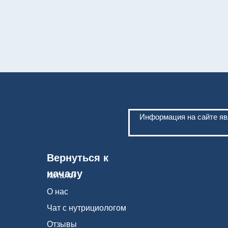
Информация на сайте яв
Вернуться к
началу
Каталог
О нас
Чат с нутрициологом
Отзывы