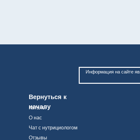
Информация на сайте яв
Вернуться к
началу
Каталог
О нас
Чат с нутрициологом
Отзывы