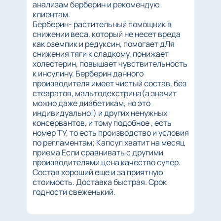
анализам берберин и рекомендую
клиентам.
Берберин- растительный помощник в
снижении веса, который не несет вреда
как оземпик и редуксин, помогает дЛя
снижения тяги к сладкому, понижает
холестерин, повышает чувствительность
к инсулину. Берберин данного
производителя имеет чистый состав, без
стеаратов, мальтодекстрина(а значит
можно даже диабетикам, но это
индивидуально!) и других ненужных
консервантов, и тому подобное , есть
номер ТУ, то есть производство и условия
по регламентам; Капсул хватит на месяц
приема Если сравнивать с другими
производителями цена качество супер.
Состав хороший еще и за приятную
стоимость. Доставка быстрая. Срок
годности свеженький.