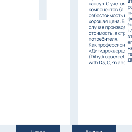
в
капсул. С учетом 
р
компонентов (я пр
п
себестоимость про
ф
хорошая цена. Видн
б
случае производит
н
стоимость, а стре
э
потребителя.
е
Как профессионал
н
«Дигидрокверцетин 
г
(Dihydroquercetin
Д
with D3, C,Zn and 
Вперед